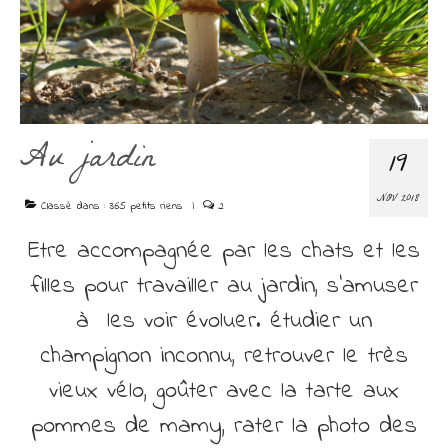
Découvrir
Contact
Au jardin
19
NOV 2018
Classé dans :
365 petits riens
|
2
Etre accompagnée par les chats et les
filles pour travailler au jardin, s’amuser
à les voir évoluer. étudier un
champignon inconnu, retrouver le très
vieux vélo, goûter avec la tarte aux
pommes de mamy, rater la photo des