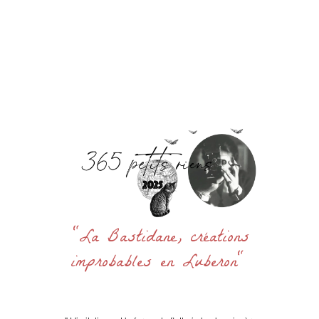
Accueil
La Bastidane
La Boutique
Archives
Découvrir
Contact
Rechercher
:
"La Bastidane, créations
improbables en Luberon"