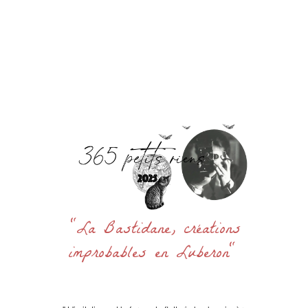
Accueil
La Bastidane
La Boutique
Archives
Découvrir
Contact
Rechercher
:
"La Bastidane, créations
improbables en Luberon"