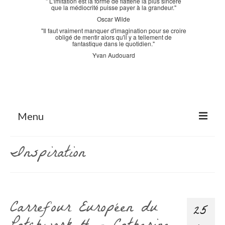
" L'imitation est la forme de flatterie la plus sincère
que la médiocrité puisse payer à la grandeur."
Oscar Wilde
"Il faut vraiment manquer d'imagination pour se croire
obligé de mentir alors qu'il y a tellement de
fantastique dans le quotidien."
Yvan Audouard
Menu
Accueil
Inspiration
La Bastidane
La Boutique
Carrefour Européen du
Archives
25