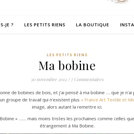
S-JE ?
LES PETITS RIENS
LA BOUTIQUE
INST
LES PETITS RIENS
Ma bobine
30 novembre 2012
/
7 Commentaires
 tonne de bobines de bois, et j’ai pensé à ma bobine …. que je n’a
un groupe de travail qui n’existent plus
« France Art Textile et M
image, alors autant la remettre ici.
obine » ……. mais moins tristes les prochaines comme celles que 
étrangement à Ma Bobine.