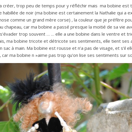
a créer, trop peu de temps pour y réfléchir mais ma bobine est to
 habillée de noir (ma bobine est certainement la Nathalie qui a e
chose comme un grand mère corse) , la couleur que je préfère pou
 chapeau, car ma bobine a passé presque la moitié de sa vie avec
s’évader trop souvent … … elle a une bobine dans le ventre et tr
ais, ma bobine tricote et détricote ses sentiments, elle tient ses
sac à main. Ma bobine est rousse et n’a pas de visage, et s’il ell
 car ma bobine n »aime pas trop qu’on lise ses sentiments sur s