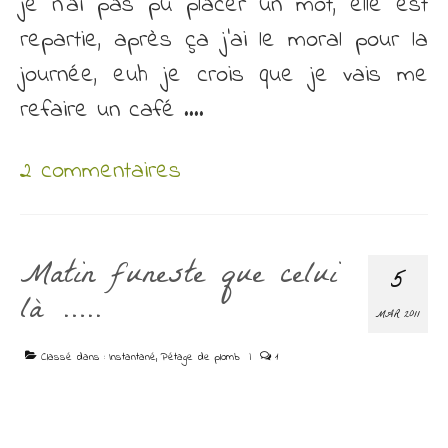
je n’ai pas pu placer un mot, elle est
repartie, après ça j’ai le moral pour la
journée, euh je crois que je vais me
refaire un café ….
2 commentaires
Matin funeste que celui
5
là …..
MAR 2011
Classé dans :
Instantané
,
Pétage de plomb
|
1