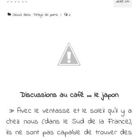
!!!!!!
Découvrir
MAR 2011
Contact
Classé dans :
Pétage de plomb
|
2
Discussions au café … le japon
» Avec le ventasse et le soleil qu’il y a
chez nous (dans le Sud de la France),
ils ne sont pas capable de trouver des