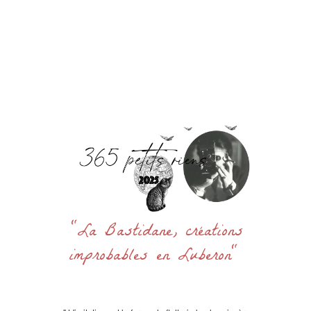
Accueil
La Bastidane
La Boutique
Archives
Découvrir
Contact
Rechercher
:
"La Bastidane, créations
improbables en Luberon"