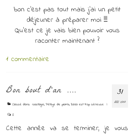
bon c’est pas tout mais j’ai un petit
déjeuner à préparer moi !!!!
Qu’est ce je vais bien pouvoir vous
raconter maintenant ?
1 commentaire
Bon bout d’an ….
31
DÉC 2010
Classé dans :
Nostalgie
,
Pétage de plomb
,
Zaza est trop sérieuse
|
5
Cette année va se terminer, je vous