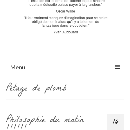
" L'imitation est la forme de flatterie la plus sincère
que la médiocrité puisse payer à la grandeur."
Oscar Wilde
"Il faut vraiment manquer d'imagination pour se croire
obligé de mentir alors qu'il y a tellement de
fantastique dans le quotidien."
Yvan Audouard
Menu
Accueil
Pétage de plomb
La Bastidane
La Boutique
Philosophie du matin
Archives
16