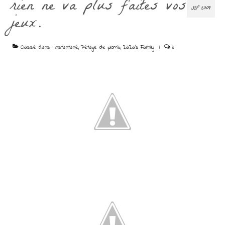
rien ne va plus faites vos
SEP 2009
jeux.
Classé dans :
Instantané
,
Pétage de plomb
,
ZaZa's Family
|
8