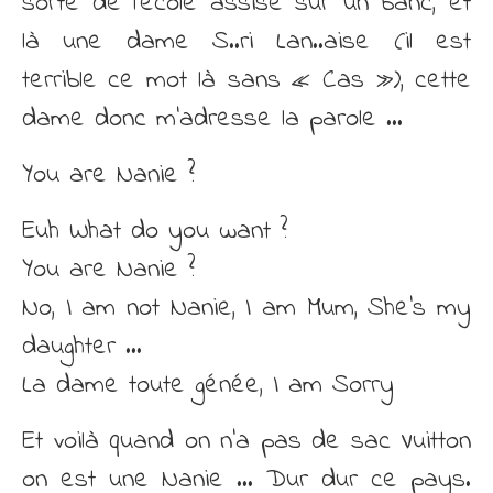
sorte de l’école assise sur un banc, et
là une dame S..ri Lan..aise (il est
terrible ce mot là sans « Cas »), cette
dame donc m’adresse la parole …
You are Nanie ?
Euh What do you want ?
You are Nanie ?
No, I am not Nanie, I am Mum, She’s my
daughter …
La dame toute génée, I am Sorry
Et voilà quand on n’a pas de sac Vuitton
on est une Nanie … Dur dur ce pays.