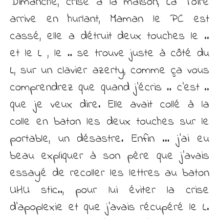
Dimanche, crise à la maison, La Toire
arrive en hurlant, Maman le PC est
cassé, elle a détruit deux touches le ..
et le L , le .. se trouve juste à côté du
L, sur un clavier azerty, comme ça vous
comprendrez que quand j’écris .. c’est ..
que je veux dire. Elle avait collé à la
colle en baton les deux touches sur le
portable, un désastre. Enfin … j’ai eu
beau expliquer à son père que j’avais
essayé de recoller les lettres au baton
UHU stic.., pour lui éviter la crise
d’apoplexie et que j’avais récupéré le L.