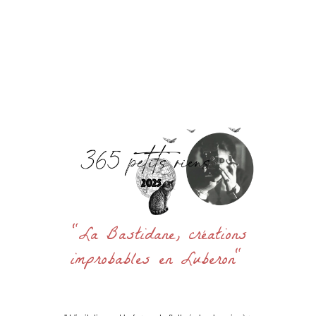
Accueil
La Bastidane
La Boutique
Archives
Découvrir
Contact
Rechercher
:
"La Bastidane, créations
improbables en Luberon"