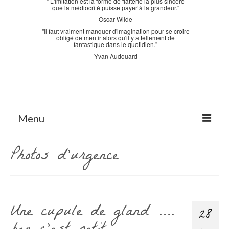
" L'imitation est la forme de flatterie la plus sincère
que la médiocrité puisse payer à la grandeur."
Oscar Wilde
"Il faut vraiment manquer d'imagination pour se croire
obligé de mentir alors qu'il y a tellement de
fantastique dans le quotidien."
Yvan Audouard
Menu
Accueil
Photos d’urgence
La Bastidane
La Boutique
Une cupule de gland ….
Archives
28