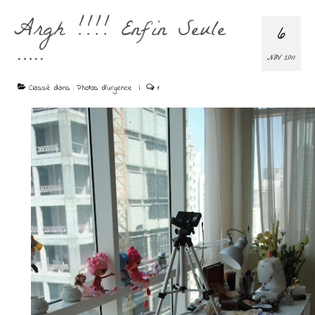
Argh !!!! Enfin Seule
6
…..
NOV 2011
Classé dans :
Photos d'urgence
|
1