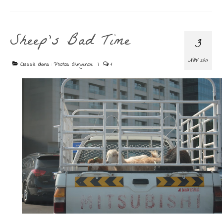
Sheep’s Bad Time
3
NOV 2011
Classé dans :
Photos d'urgence
|
1