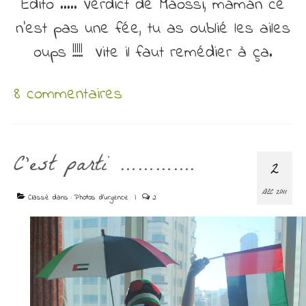
Edito ….. Verdict de Maossi, maman ce
n’est pas une fée, tu as oublié les ailes
oups !!!!! Vite il faut remédier à ça.
8 commentaires
C’est parti ………….
2
DÉC 2011
Classé dans :
Photos d'urgence
|
2