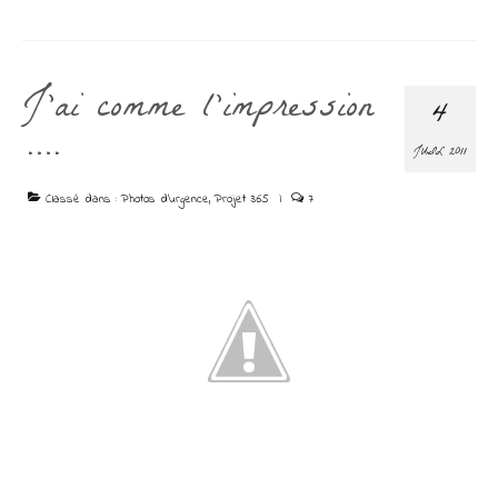
J’ai comme l’impression
4
….
JUIL 2011
Classé dans :
Photos d'urgence
,
Projet 365
|
7