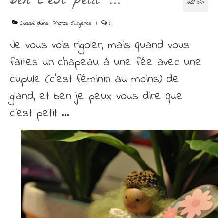
ben c’est petit …
Découvrir
DÉC 2011
Contact
Classé dans :
Photos d'urgence
|
8
Je vous vois rigoler, mais quand vous
faites un chapeau à une fée avec une
cupule (c’est féminin au moins) de
gland, et ben je peux vous dire que
c’est petit …