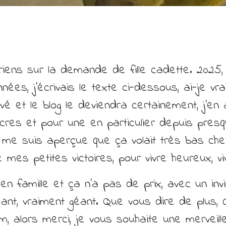
iens sur la demande de fille cadette. 2025, j
nées, j’écrivais le texte ci-dessous, ai-je vr
 et le blog le deviendra certainement, j’en 
iocres et pour une en particulier depuis pre
 me suis aperçue que ça volait très bas chez
e mes petites victoires, pour vivre heureux, 
n famille et ça n’a pas de prix, avec un invit
géant, vraiment géant. Que vous dire de plu
am, alors merci, je vous souhaite une mervei