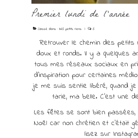
Premier lundi de l’année
Classé dans :
365 petits riens
|
5
Retrouver le chemin des petits r
doux et ronds. Il y a quelques an
tous mes réseaux sociaux en privé
d’inspiration pour certaines méd
je me suis sentie libéré, quand je
tarie, ma belle. C’est une d
Les fêtes se sont bien passées, e
Noël car non chrétien et c’était 
lisez sur Instagr