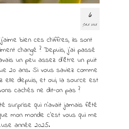
6
JAN 2025
’aime bien ces chiffres, ils sont
aiment changé ? Depuis, j’ai passé
avais un peu assez d’être un puit
sque 20 ans. Si vous saviez comme
 elle depuis, et oui, la source est
vivons cachés ne dit-on pas ?
é surprise qui n’avait jamais fêté
s, que mon monde c’est vous qui me
lleuse année 2025.