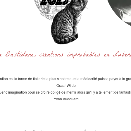
a Bastidane, créations improbables en Lube
itation est la forme de flatterie la plus sincère que la médiocrité puisse payer à la gr
Oscar Wilde
uer d'imagination pour se croire obligé de mentir alors qu'il y a tellement de fantast
Yvan Audouard