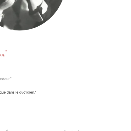
ron"
andeur."
ique dans le quotidien."