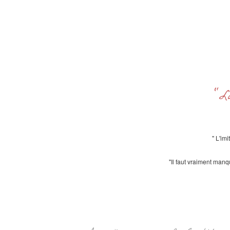
"L
" L'im
"Il faut vraiment manq