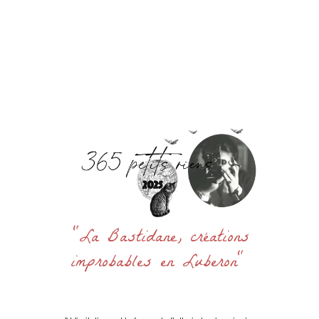
Accueil
La Bastidane
La Boutique
Archives
Découvrir
Contact
Rechercher
:
"La Bastidane, créations
improbables en Luberon"