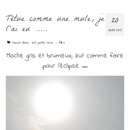
Têtue comme une mule, je
20
l’ai eu …..
MAR 2015
Classé dans :
365 petits riens
|
6
Moche gris et brumeux, zut comme faire
pour l’éclipse ….