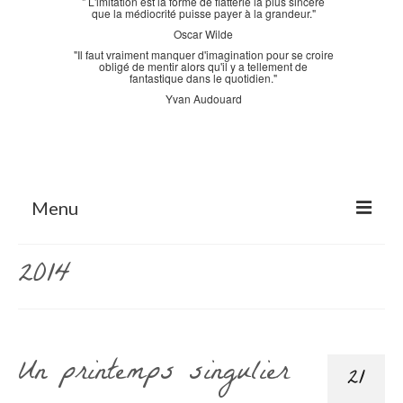
" L'imitation est la forme de flatterie la plus sincère
que la médiocrité puisse payer à la grandeur."
Oscar Wilde
"Il faut vraiment manquer d'imagination pour se croire
obligé de mentir alors qu'il y a tellement de
fantastique dans le quotidien."
Yvan Audouard
Menu
Accueil
2014
La Bastidane
La Boutique
Un printemps singulier
Archives
21