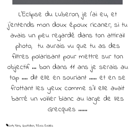
L’Eclipse du Luberon, je l’ai eu, et
j’entends mon doux époux ricaner, si tu
avais un peu regardé dans ton attirail
photo, tu aurais vu que tu as des
filtres polarisant pour mettre sur ton
objectif … bon dans 11 ans je serais au
top …. dit elle en souriant ….. et en se
frottant les yeux comme s’il elle avait
barré un voilier blanc au large de Iles
Grecques ……
2014
,
Mars
,
Quotidien
,
Rêves Eveillés