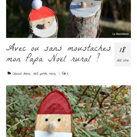
Découvrir
Contact
Avec ou sans moustaches
18
mon Papa Noël rural ?
DÉC 2016
Classé dans :
365 petits riens
|
6