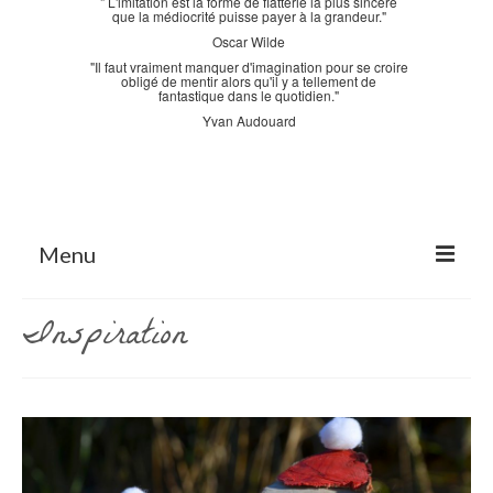
" L'imitation est la forme de flatterie la plus sincère
que la médiocrité puisse payer à la grandeur."
Oscar Wilde
"Il faut vraiment manquer d'imagination pour se croire
obligé de mentir alors qu'il y a tellement de
fantastique dans le quotidien."
Yvan Audouard
Menu
Accueil
Inspiration
La Bastidane
La Boutique
Archives