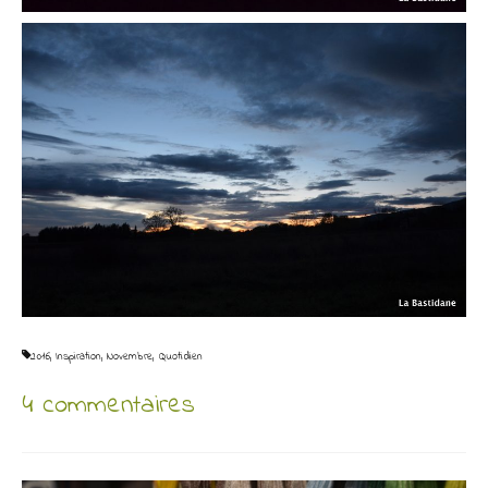
2016
,
Inspiration
,
Novembre
,
Quotidien
4 commentaires