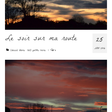
Le soir sur ma route
25
NOV 2016
Classé dans :
365 petits riens
|
4