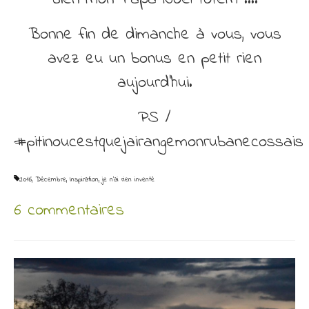
Bonne fin de dimanche à vous, vous
avez eu un bonus en petit rien
aujourd’hui.
PS /
#pitinoucestquejairangemonrubanecossais
2016
,
Décembre
,
Inspiration
,
je n'ai rien inventé
6 commentaires