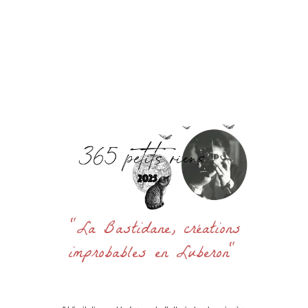
Accueil
La Bastidane
La Boutique
Archives
Découvrir
Contact
Rechercher
:
"La Bastidane, créations
improbables en Luberon"