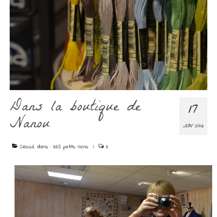
Dans la boutique de
17
Nanou
NOV 2016
Classé dans :
365 petits riens
|
3