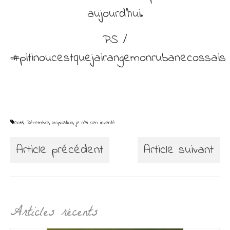
aujourd’hui.
PS /
#pitinoucestquejairangemonrubanecossais
2016
,
Décembre
,
Inspiration
,
je n'ai rien inventé
Article précédent
Article suivant
Articles récents