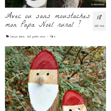
Découvrir
Contact
Avec ou sans moustaches
18
mon Papa Noël rural ?
DÉC 2016
Classé dans :
365 petits riens
|
6