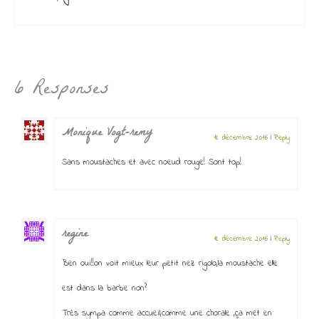
6 Responses
Monique Vogt-remy
18 décembre 2016
|
Reply
Sans moustaches et avec noeud rouge! Sont top!
regine
18 décembre 2016
|
Reply
Ben oui!!on voit mieux leur petit nez rigolo,la moustache elle
est dans la barbe non?
Très sympa comme accueil,comme une chorale ,ça met en