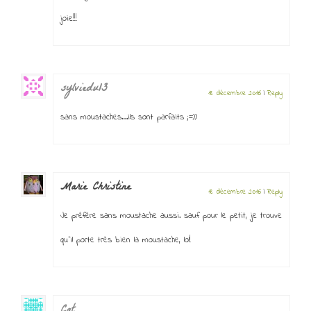
joie!!!
sylviedu13
18 décembre 2016
|
Reply
sans moustaches….ils sont parfaits ;=))
Marie Christine
18 décembre 2016
|
Reply
Je préfère sans moustache aussi. sauf pour le petit, je trouve
qu’il porte très bien la moustache, lol!
Cat