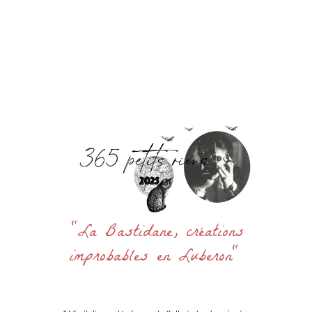
Accueil
La Bastidane
La Boutique
Archives
Découvrir
Contact
Rechercher
:
"La Bastidane, créations
improbables en Luberon"