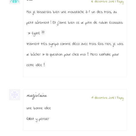
18 décembre 2016
|
Reply
Moi je laisserais bien une moustache à l’ un des trois, au
petit sûrement ! Et j’aime bien ce « pitin de ruban écossais
» égaré ???
Vraiment très sympa comme déco avec trois fois rien, je vais
« bûcher » la question pour chez moi !! Merci Nathalie pour
cette idée !!
marjolaine
19 décembre 2016
|
Reply
une bonne idee
fallait y penser