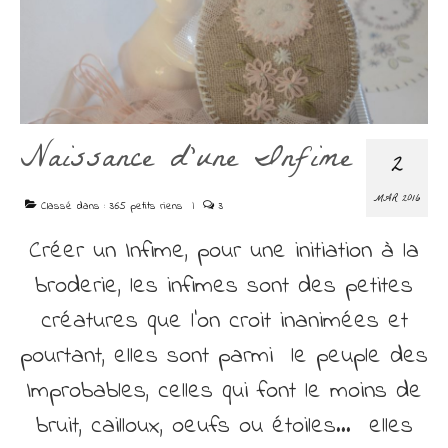
Découvrir
Contact
Naissance d’une Infime
2
MAR 2016
Classé dans :
365 petits riens
|
3
Créer un Infime, pour une initiation à la
broderie, les infimes sont des petites
créatures que l’on croit inanimées et
pourtant, elles sont parmi le peuple des
Improbables, celles qui font le moins de
bruit, cailloux, oeufs ou étoiles… elles