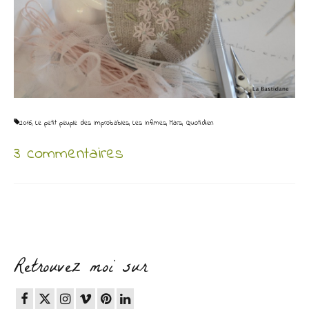
2016
,
Le petit peuple des Improbables
,
Les Infimes
,
Mars
,
Quotidien
3 commentaires
Retrouvez moi sur