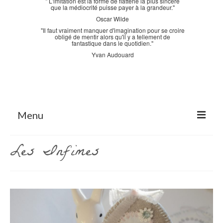
" L'imitation est la forme de flatterie la plus sincère
que la médiocrité puisse payer à la grandeur."
Oscar Wilde
"Il faut vraiment manquer d'imagination pour se croire
obligé de mentir alors qu'il y a tellement de
fantastique dans le quotidien."
Yvan Audouard
Menu
Accueil
Les Infimes
La Bastidane
La Boutique
Archives