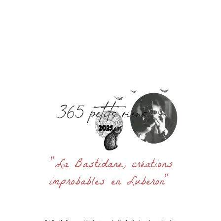
Accueil
La Bastidane
La Boutique
Archives
Découvrir
Contact
Rechercher
:
"La Bastidane, créations
improbables en Luberon"