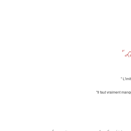
"L
" L'im
"Il faut vraiment manq