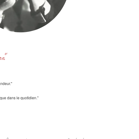
ron"
andeur."
ique dans le quotidien."