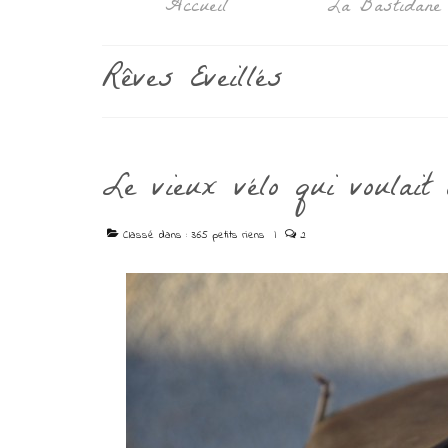
Accueil
La Bastidane
Rêves Eveillés
Le vieux vélo qui voulait 
Classé dans :
365 petits riens
|
2