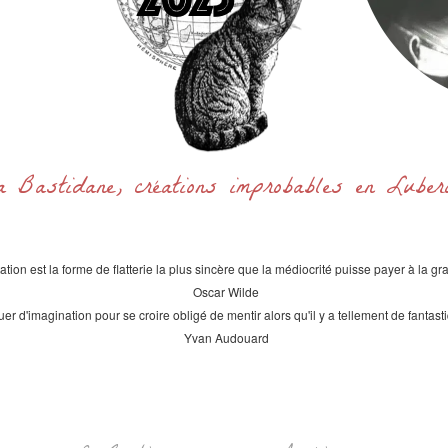
a Bastidane, créations improbables en Lube
itation est la forme de flatterie la plus sincère que la médiocrité puisse payer à la gr
Oscar Wilde
uer d'imagination pour se croire obligé de mentir alors qu'il y a tellement de fantast
Yvan Audouard