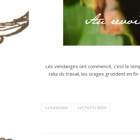
Les vendanges ont commencé, c’est le temps
celui du travail, les orages grondent en fi
La bastidane
LeS PeTiTs RiEnS