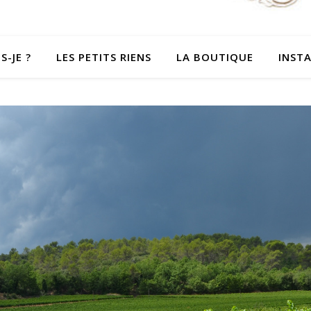
S-JE ?
LES PETITS RIENS
LA BOUTIQUE
INST