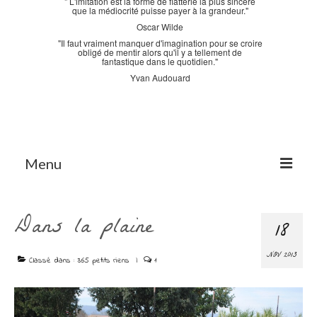
" L'imitation est la forme de flatterie la plus sincère
que la médiocrité puisse payer à la grandeur."
Oscar Wilde
"Il faut vraiment manquer d'imagination pour se croire
obligé de mentir alors qu'il y a tellement de
fantastique dans le quotidien."
Yvan Audouard
Menu
Accueil
Dans la plaine
18
La Bastidane
NOV 2013
La Boutique
Classé dans :
365 petits riens
|
1
Archives