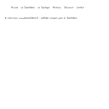
Accueil
La Bastidane
La Boutique
Archives
Découvrir
Contact
© 2010-2020 www.labastidane.fr - Nathalie Locquen pour la Bastidane