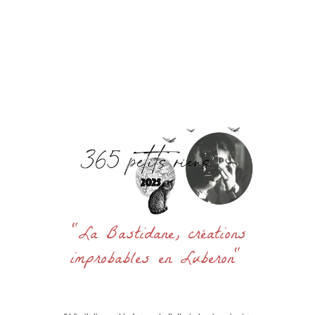
Accueil
La Bastidane
La Boutique
Archives
Découvrir
Contact
Rechercher
:
"La Bastidane, créations
improbables en Luberon"