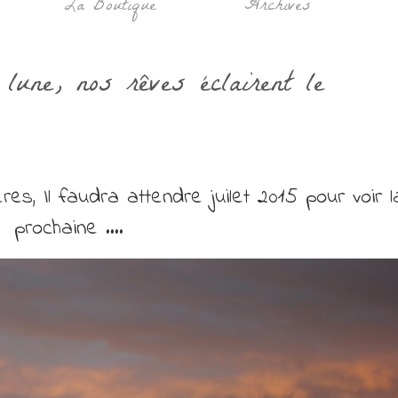
La Boutique
Archives
lune, nos rêves éclairent le
es, Il faudra attendre juilet 2015 pour voir l
prochaine ….