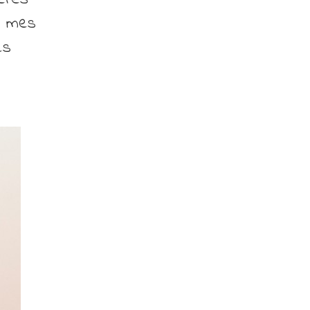
ti mes
es