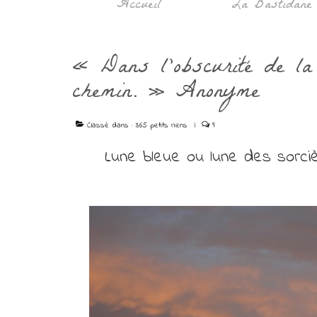
Accueil
La Bastidane
« Dans l’obscurité de la 
chemin. » Anonyme
Classé dans :
365 petits riens
|
9
Lune bleue ou lune des sorcièr