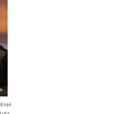
était
ères