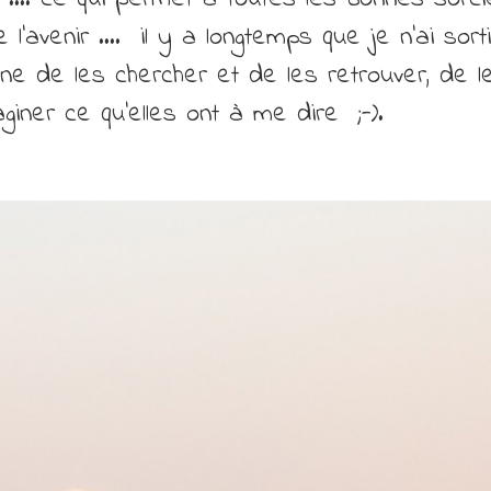
e l’avenir …. il y a longtemps que je n’ai sor
ne de les chercher et de les retrouver, de l
giner ce qu’elles ont à me dire ;-).