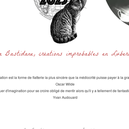
a Bastidane, créations improbables en Lube
itation est la forme de flatterie la plus sincère que la médiocrité puisse payer à la gr
Oscar Wilde
uer d'imagination pour se croire obligé de mentir alors qu'il y a tellement de fantast
Yvan Audouard