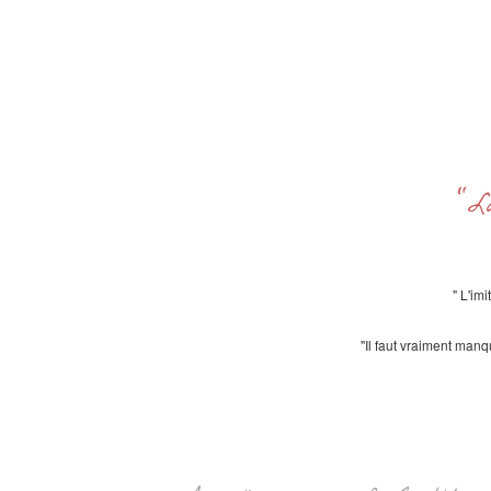
"L
" L'im
"Il faut vraiment manq