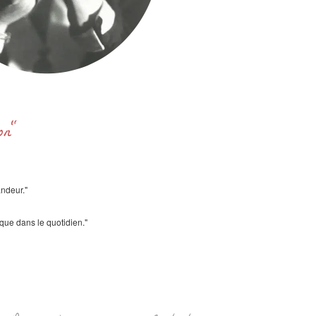
ron"
andeur."
ique dans le quotidien."