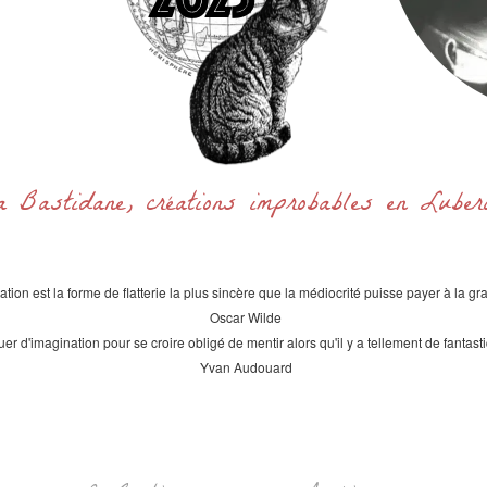
a Bastidane, créations improbables en Lube
itation est la forme de flatterie la plus sincère que la médiocrité puisse payer à la gr
Oscar Wilde
uer d'imagination pour se croire obligé de mentir alors qu'il y a tellement de fantast
Yvan Audouard