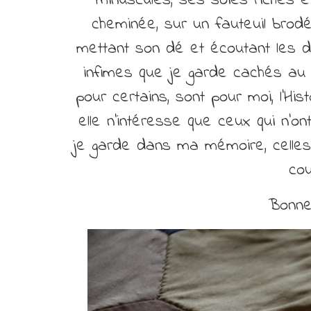
minuscules, ses soies riches et
cheminée, sur un fauteuil brodé a
mettant son dé et écoutant les de
infimes que je garde cachés au 
pour certains, sont pour moi, l’His
elle n’intéresse que ceux qui n’ont
je garde dans ma mémoire, celles
cou
Bonne