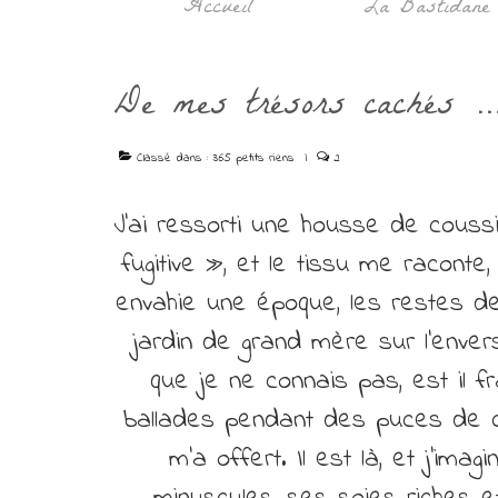
Accueil
La Bastidane
De mes trésors cachés …
Classé dans :
365 petits riens
|
2
J’ai ressorti une housse de couss
fugitive », et le tissu me raconte
envahie une époque, les restes d
jardin de grand mère sur l’envers
que je ne connais pas, est il fr
ballades pendant des puces de 
m’a offert. Il est là, et j’i