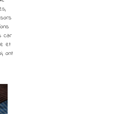
de
es,
ésors
fons
s car
me et
, ont