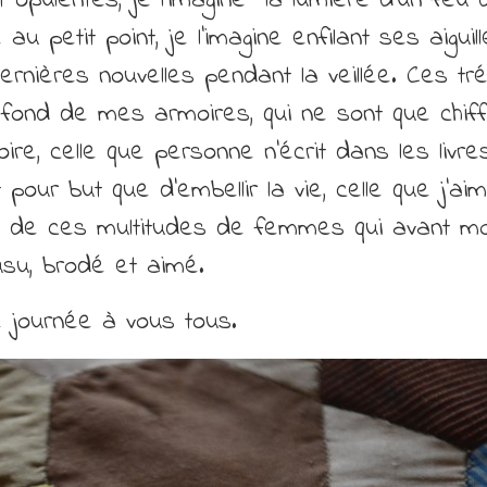
 opulentes, je l’imagine la lumière d’un feu 
u petit point, je l’imagine enfilant ses aiguill
rnières nouvelles pendant la veillée. Ces tr
fond de mes armoires, qui ne sont que chif
toire, celle que personne n’écrit dans les livre
 pour but que d’embellir la vie, celle que j’ai
 de ces multitudes de femmes qui avant moi
su, brodé et aimé.
 journée à vous tous.