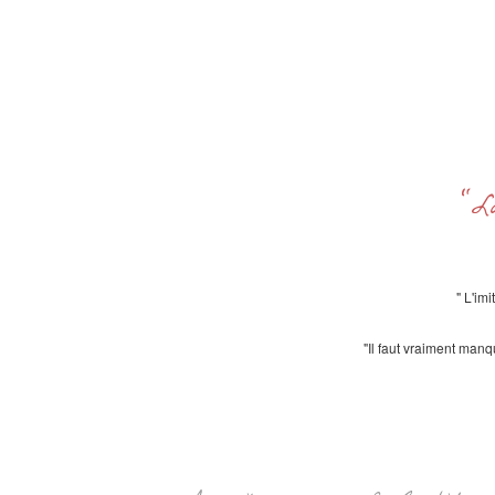
"L
" L'im
"Il faut vraiment manq