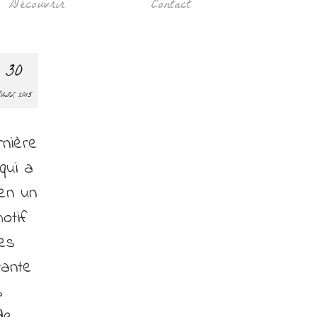
Découvrir
Contact
30
UIL 2015
rnière
qui a
en un
otif
mes
tante
s