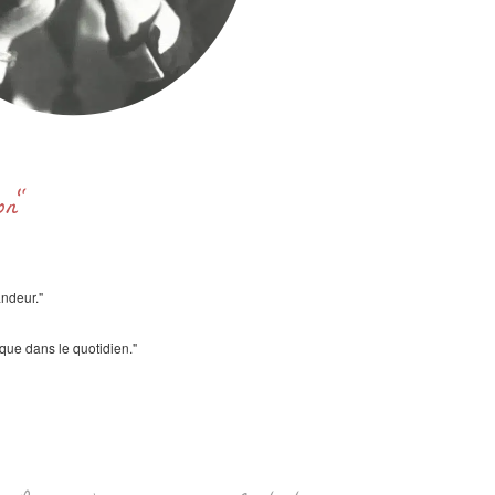
ron"
andeur."
ique dans le quotidien."