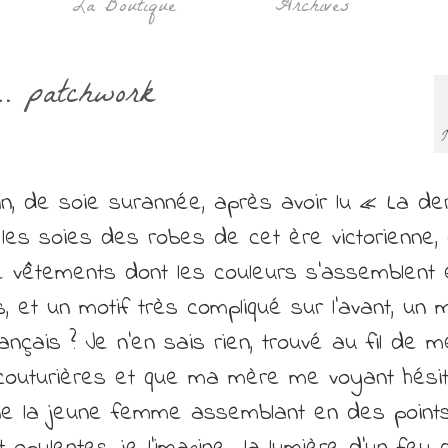
La Boutique
Archives
. patchwork
J
in, de soie surannée, après avoir lu « La de
, les soies des robes de cet ère victorienne, 
e vêtements dont les couleurs s’assemblent 
, et un motif très compliqué sur l’avant, un m
ançais ? Je n’en sais rien, trouvé au fil de 
couturières et que ma mère me voyant hési
magine la jeune femme assemblant en des point