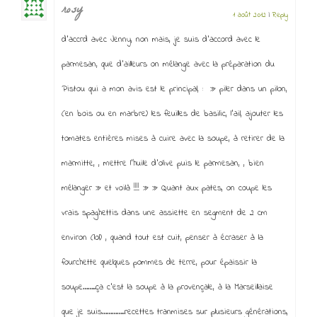
rosy
1 août 2012
|
Reply
d’accrd avec Jenny, non mais, je suis d’accord avec le
parmesan, que d’ailleurs on mélange avec la préparation du
Pistou qui a mon avis est le principal, : » piler dans un pilon,
(en bois ou en marbre) les feuilles de basilic, l’ail, ajouter les
tomates entières mises à cuire avec la soupe, à retirer de la
marmitte, , mettre l’huile d’olive puis le parmesan, , bien
mélanger » et voilà !!!! » » Quant aux pates, on coupe les
vrais spaghettis dans une assiette en segment de 2 cm
environ (lol) , quand tout est cuit, penser à écraser à la
fourchette quelques pommes de terre, pour épaissir la
soupe……..ça c’est la soupe à la provençale, à la Marseillaise
que je suis…………..recettes tranmises sur plusieurs générations,