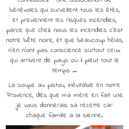
connaissez ? Une association de
Découvrir
bénévoles qui surveillent tous les étés,
Contact
et previennent les risques incendies,
parce que chez nous les incendies c’est
notre bête noire, et que beaucoup hélas,
n’en n’ont pas conscience surtout ceux
qui arrivent de pays où il pleut tout le
temps …
La soupe au pistou, inévitable en notre
Provence, dès que ma mère en fait une
je vous donnerais sa recette car
chaque famille a la sienne.