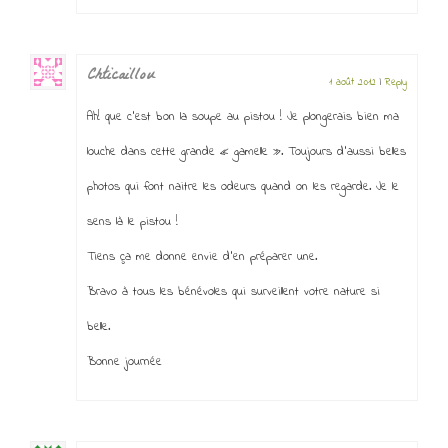
Chticaillou
1 août 2012
|
Reply
Ah! que c’est bon la soupe au pistou ! Je plongerais bien ma
louche dans cette grande « gamelle ». Toujours d’aussi belles
photos qui font naitre les odeurs quand on les regarde. Je le
sens là le pistou !
Tiens ça me donne envie d’en préparer une.
Bravo à tous les bénévoles qui surveillent votre nature si
belle.
Bonne journée