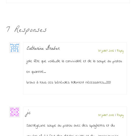
7 Responses
Catherine Graber
31 juillet 2012
|
Reply
jolie fête que voilà…de la convivialité et de la soupe au pistou
en quantité…
bravo à tous ces bénévoles tellement nécessaires…:)))))
jc
31 juillet 2012
|
Reply
Sacrilège,une soupe au pistou avec des spaghettis et du