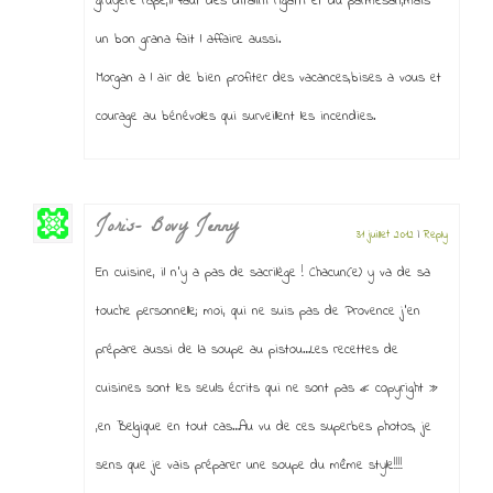
gruyère râpé,il faut des ditalini rigatti et du parmesan,mais
un bon grana fait l affaire aussi.
Morgan a l air de bien profiter des vacances,bises a vous et
courage au bénévoles qui surveillent les incendies.
Joris- Bovy Jenny
31 juillet 2012
|
Reply
En cuisine, il n’y a pas de sacrilège ! Chacun(e) y va de sa
touche personnelle; moi, qui ne suis pas de Provence j’en
prépare aussi de la soupe au pistou…Les recettes de
cuisines sont les seuls écrits qui ne sont pas « copyright »
,en Belgique en tout cas…Au vu de ces superbes photos, je
sens que je vais préparer une soupe du même style!!!!