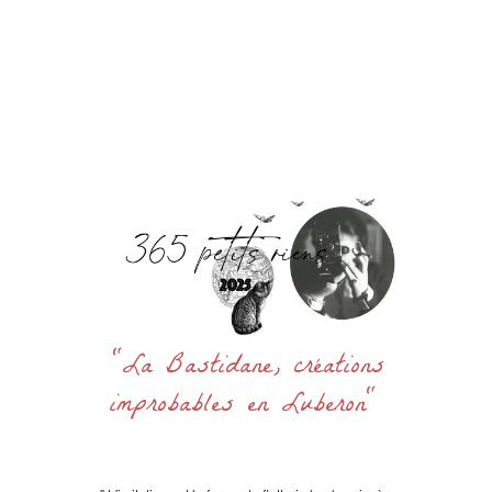
Accueil
La Bastidane
La Boutique
Archives
Découvrir
Contact
Rechercher
:
"La Bastidane, créations
improbables en Luberon"