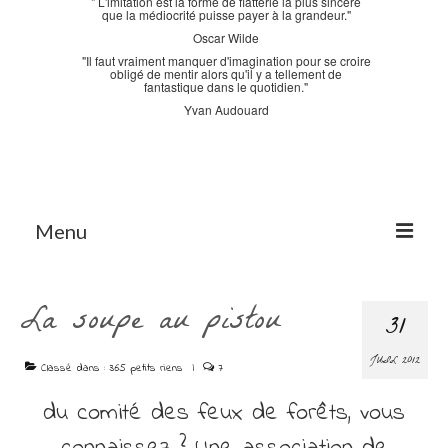
" L'imitation est la forme de flatterie la plus sincère
que la médiocrité puisse payer à la grandeur."
Oscar Wilde
"Il faut vraiment manquer d'imagination pour se croire
obligé de mentir alors qu'il y a tellement de
fantastique dans le quotidien."
Yvan Audouard
Menu
Accueil
La soupe au pistou
31
La Bastidane
JUIL 2012
La Boutique
Classé dans :
365 petits riens
|
7
du comité des feux de forêts, vous
Archives