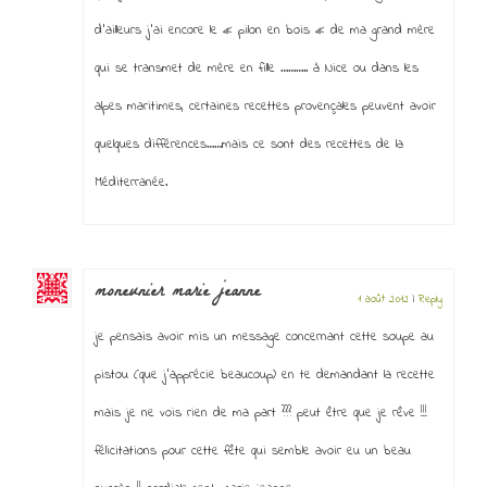
d’ailleurs j’ai encore le « pilon en bois « de ma grand mère
qui se transmet de mère en fille ……….. à Nice ou dans les
alpes maritimes, certaines recettes provençales peuvent avoir
quelques différences……mais ce sont des recettes de la
Méditerranée.
moneunier marie jeanne
1 août 2012
|
Reply
je pensais avoir mis un message concernant cette soupe au
pistou (que j’apprécie beaucoup) en te demandant la recette
mais je ne vois rien de ma part ??? peut être que je rêve !!!
félicitations pour cette fête qui semble avoir eu un beau