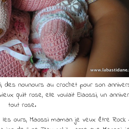
i, des nounours au crochet pour son annivers
x quilt rose, elle voulait Elaossi, un annive
tout rose.
 les ours, Maossi maman je veux être Rock 