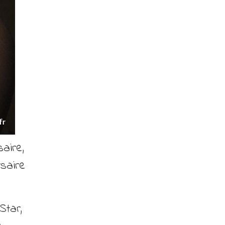
aire,
rsaire
Star,