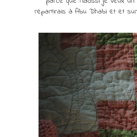
parce que Maossi je veux un a
repartirais à Abu Dhabi et et su