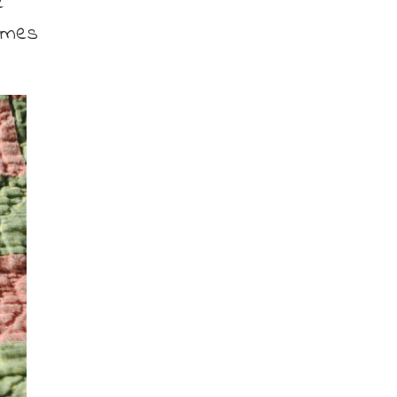
e
e mes