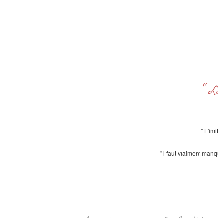
"L
" L'im
"Il faut vraiment manq