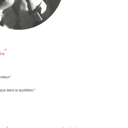
ron"
andeur."
ique dans le quotidien."