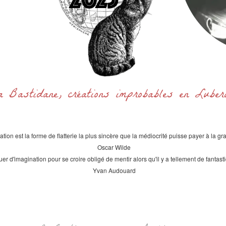
a Bastidane, créations improbables en Lube
itation est la forme de flatterie la plus sincère que la médiocrité puisse payer à la gr
Oscar Wilde
uer d'imagination pour se croire obligé de mentir alors qu'il y a tellement de fantast
Yvan Audouard