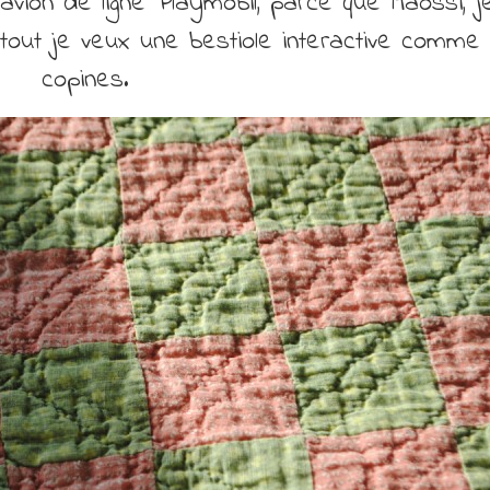
vion de ligne Playmobil, parce que Maossi, j
rtout je veux une bestiole interactive comm
copines.