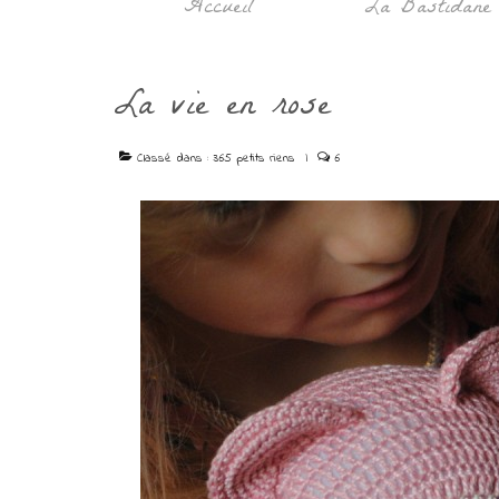
Accueil
La Bastidane
La vie en rose
Classé dans :
365 petits riens
|
6