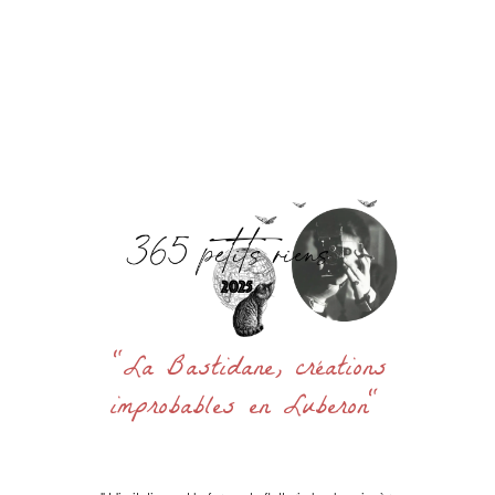
Accueil
La Bastidane
La Boutique
Archives
Découvrir
Contact
Rechercher
:
"La Bastidane, créations
improbables en Luberon"