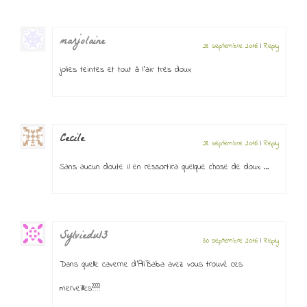
marjolaine
28 septembre 2016
|
Reply
jolies teintes et tout à l’air tres doux
Cecile
28 septembre 2016
|
Reply
Sans aucun doute il en ressortira quelque chose de doux …
Sylviedu13
30 septembre 2016
|
Reply
Dans quelle caverne d’AliBaba avez vous trouvé ces
merveilles????