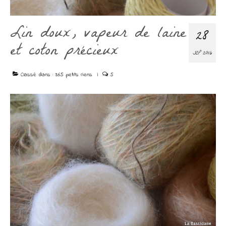
Découvrir
Contact
Lin doux, vapeur de laine
28
et coton précieux
SEP 2016
Classé dans :
365 petits riens
|
5