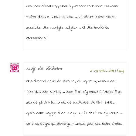
Ces tons délicats appellent à paresser en laissant sa main
traîner dans le panier de laine … en rêvant à des tricots
possibles, des ouvrages nuageux … et des broderies
chaleureuses !
rosy du Luberon
28 septembre 2016
|
Reply
elles donnent envie de tricoter , du vaporeux, mais aussi
faire des arts textiles, … alors ?? on s’y remet à l’atelier ?? un
peu de patch traditionnel, de broderie,et de l’art textile…
après notre voyage dans la capitale, faudra bien s’y mettre…
on a les doigts qui démangent …merci pour ces belles photos