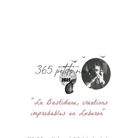
Accueil
La Bastidane
La Boutique
Archives
Découvrir
Contact
Rechercher
:
"La Bastidane, créations
improbables en Luberon"