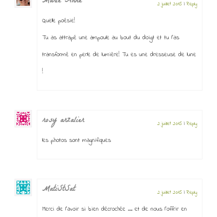
Marie Anne
2 juillet 2015
|
Reply
Quelle poésie!
Tu as attrapé une ampoule au bout du doigt et tu l’as
transformé en perle de lumière! Tu es une dresseuse de lune
!
rosy arzalier
2 juillet 2015
|
Reply
les photos sont magnifiques
MatiStSat
2 juillet 2015
|
Reply
Merci de l’avoir si bien décrochée …. et de nous l’offrir en