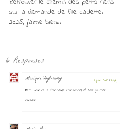
Retrouver le chemin des petits riens
sur la demande de fille cadette.
2025, j’aime bien...
6 Responses
Monique Vogt-remy
2 juillet 2015
|
Reply
Merci pour cette charmante chansonnette! Belle journée
Nathalie!