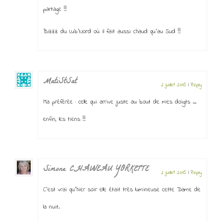
partage !!!
Bizzz du Lub’Nord où il fait aussi chaud qu’au Sud !!!
MatiStSat
2 juillet 2015
|
Reply
Ma préférée : celle qui arrive juste au bout de mes doigts …
enfin, les tiens !!!
Simone CHAUVEAU YORKETTE
2 juillet 2015
|
Reply
C’est vrai qu’hier soir elle était très lumineuse cette Dame de
la nuit.