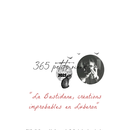
Accueil
La Bastidane
La Boutique
Archives
Découvrir
Contact
Rechercher
:
"La Bastidane, créations
improbables en Luberon"