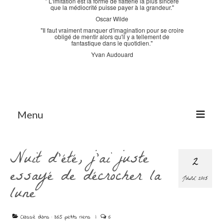
" L'imitation est la forme de flatterie la plus sincère
que la médiocrité puisse payer à la grandeur."
Oscar Wilde
"Il faut vraiment manquer d'imagination pour se croire
obligé de mentir alors qu'il y a tellement de
fantastique dans le quotidien."
Yvan Audouard
Menu
Accueil
Nuit d’été, j’ai juste
2
La Bastidane
essayé de décrocher la
JUIL 2015
La Boutique
lune
Archives
Classé dans :
365 petits riens
|
6