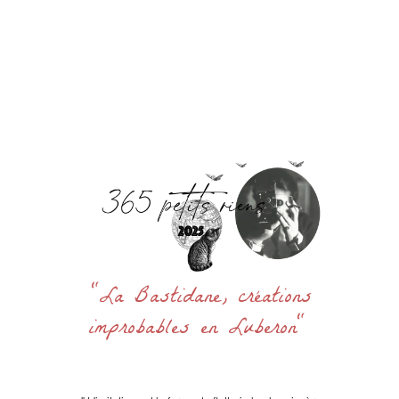
Accueil
La Bastidane
La Boutique
Archives
Découvrir
Contact
Rechercher
:
"La Bastidane, créations
improbables en Luberon"