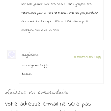
une belle journée avec des amis et leur 4 garçons, des
retrouvailles pour la Toire et maossi, avec les puls grands..et
des souvenirs à évoquer d’Abou dhabi..beaucoup de
nostalgie…mais la vie va ainsi
marjolaine
30 décembre 2012
|
Reply
tous mignons les juju
BISOUS
Laisser un commentaire
Votre adresse e-mail ne sera pas