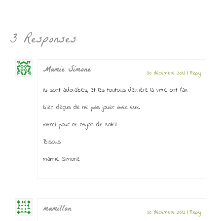
3 Responses
Mamie Simone
30 décembre 2012
|
Reply
Ils sont adorables, et les toutous derrière la vitre ont l’air
bien déçus de ne pas jouer avec eux.
merci pour ce rayon de soleil
Bisous
mamie Simone
mamillon
30 décembre 2012
|
Reply