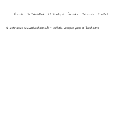
Accueil
La Bastidane
La Boutique
Archives
Découvrir
Contact
© 2010-2020 www.labastidane.fr - Nathalie Locquen pour la Bastidane