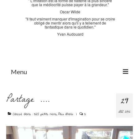
" L'imitation est la forme de flatterie la plus sincère
que la médiocrité puisse payer à la grandeur."
Oscar Wilde
"Il faut vraiment manquer d'imagination pour se croire
obligé de mentir alors qu'il y a tellement de
fantastique dans le quotidien."
Yvan Audouard
Menu
Accueil
Partage ….
29
La Bastidane
DÉC 2012
La Boutique
Classé dans :
365 petits riens
,
Abu dhabi
|
3
Archives