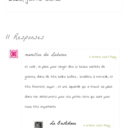
11 Responses
mamillon du Luberon
3 octobre 2023
|
Reply
et voilà , la place pour ranger des si beaux sachets de
graines, dans de très belles boîtes , brodées à merveille, et
très finement, super , et une aquarelle qui a trouvé sa place
dans ton atelier..merci pour ces petits riens qui sont pour
nous très importants
La Bastidane
3 octobre 2023
|
Reply