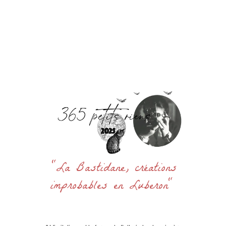
Accueil
La Bastidane
La Boutique
Archives
Découvrir
Contact
Rechercher
:
"La Bastidane, créations
improbables en Luberon"