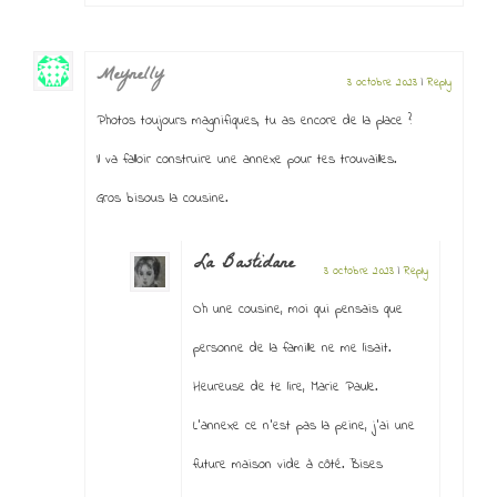
Meynelly
3 octobre 2023
|
Reply
Photos toujours magnifiques, tu as encore de la place ?
Il va falloir construire une annexe pour tes trouvailles.
Gros bisous la cousine.
La Bastidane
3 octobre 2023
|
Reply
Oh une cousine, moi qui pensais que
personne de la famille ne me lisait.
Heureuse de te lire, Marie Paule.
L’annexe ce n’est pas la peine, j’ai une
future maison vide à côté. Bises