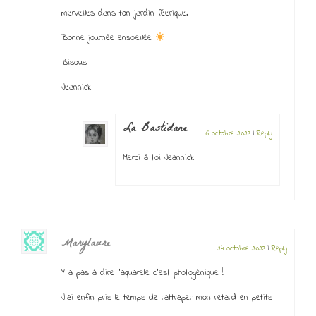
merveilles dans ton jardin féerique.
Bonne journée ensoleillée
Bisous
Jeannick
La Bastidane
6 octobre 2023
|
Reply
Merci à toi Jeannick
Marylaure
24 octobre 2023
|
Reply
Y a pas à dire l’aquarelle c’est photogénique !
J’ai enfin pris le temps de rattraper mon retard en petits