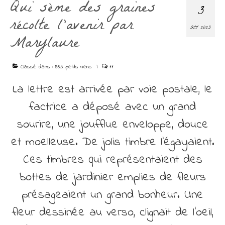
Qui sème des graines
Découvrir
3
récolte l’avenir par
Contact
OCT 2023
Marylaure
Classé dans :
365 petits riens
|
11
La lettre est arrivée par voie postale, le
factrice a déposé avec un grand
sourire, une joufflue enveloppe, douce
et moelleuse. De jolis timbre l’égayaient.
Ces timbres qui représentaient des
bottes de jardinier emplies de fleurs
présageaient un grand bonheur. Une
fleur dessinée au verso, clignait de l’oeil,