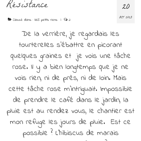
Résistance
Découvrir
20
Contact
OCT 2023
Classé dans :
365 petits riens
|
2
De la verrière, je regardais les
tourterelles s’ébattre en picorant
quelques graines et je vois une tâche
rose. Il y a bien longtemps que je ne
vois rien, ni de près, ni de loin. Mais
cette tâche rose m’intriguait. Impossible
de prendre le café dans le jardin, la
pluie est au rendez vous, le chantier est
mon refuge les jours de pluie. Est ce
possible ? L’hibiscus de marais