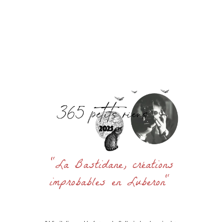
Accueil
La Bastidane
La Boutique
Archives
Découvrir
Contact
Rechercher
:
"La Bastidane, créations
improbables en Luberon"