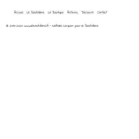
Accueil
La Bastidane
La Boutique
Archives
Découvrir
Contact
© 2010-2020 www.labastidane.fr - Nathalie Locquen pour la Bastidane