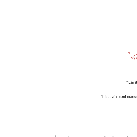
"L
" L'im
"Il faut vraiment manq