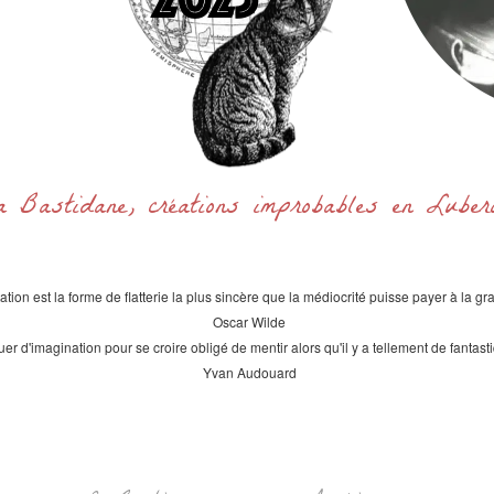
a Bastidane, créations improbables en Lube
itation est la forme de flatterie la plus sincère que la médiocrité puisse payer à la gr
Oscar Wilde
uer d'imagination pour se croire obligé de mentir alors qu'il y a tellement de fantast
Yvan Audouard