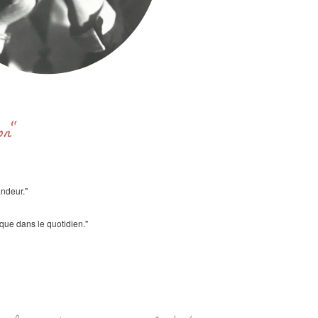
ron"
andeur."
ique dans le quotidien."