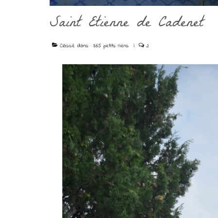
Saint Etienne de Cadenet
Classé dans :
365 petits riens
|
2