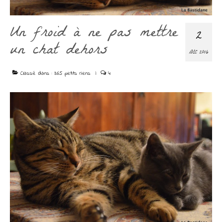
Découvrir
Contact
Un froid à ne pas mettre
2
un chat dehors
DÉC 2016
Classé dans :
365 petits riens
|
4