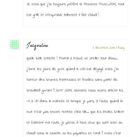
Je crois que j’ai toujours préféré la Provence l’hiver….l’été, tout
est grillé et irrespirable tellement il fait chaud !
Jacqueline
3 décembre 2016
|
Reply
quelle belle entente ! Mistral a trouvé un oreiller tout doux…
j’aime les jours de givre quand le ciel est dégagé mais j’ai
horreur des brumes traitresses et froides sans parler du
brouillard givrant !! brrrr cette semaine nous avons atteint les
-7 à -8° dans la matinée et lorsque je pars, à l’aube quand la
nuit n’est pas encore rentrée chez elle… que les étoiles brillent
et éclairent ma route, je pense à tous ceux qui sont bien au
chaud sous la couette ou les papattes en rond !! mais c’est