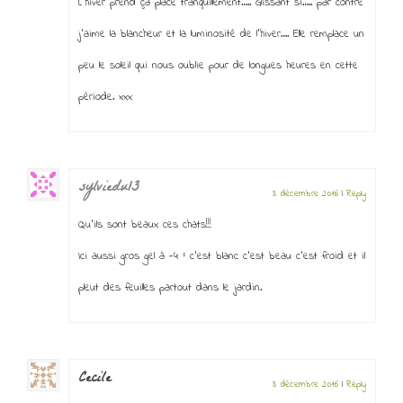
L’hiver prend ça place tranquillement….. Glissant si….. par contre
j’aime la blancheur et la luminosité de l’hiver…. Elle remplace un
peu le soleil qui nous oublie pour de longues heures en cette
période. xxx
sylviedu13
3 décembre 2016
|
Reply
Qu’ils sont beaux ces chats!!!
Ici aussi gros gel à -4 ° c’est blanc c’est beau c’est froid et il
pleut des feuilles partout dans le jardin.
Cecile
3 décembre 2016
|
Reply