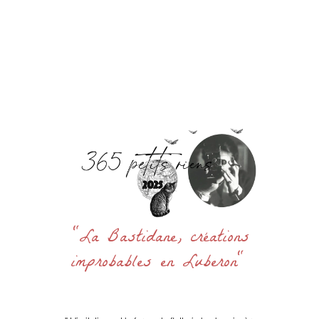
Accueil
La Bastidane
La Boutique
Archives
Découvrir
Contact
Rechercher
:
"La Bastidane, créations
improbables en Luberon"