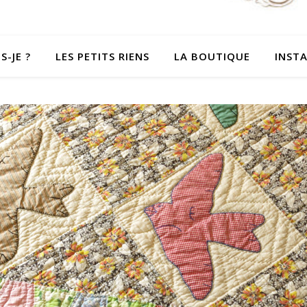
S-JE ?
LES PETITS RIENS
LA BOUTIQUE
INST