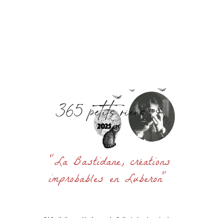
Accueil
La Bastidane
La Boutique
Archives
Découvrir
Contact
Rechercher
:
"La Bastidane, créations
improbables en Luberon"