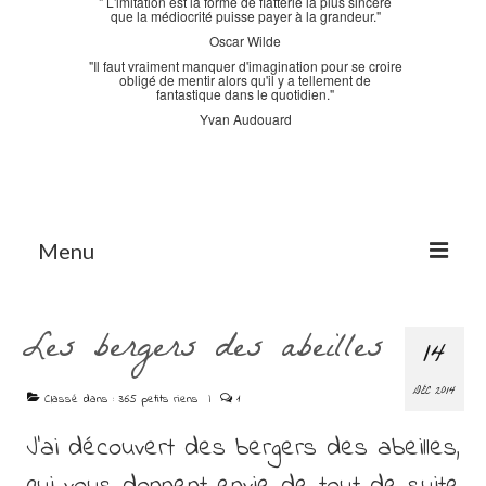
" L'imitation est la forme de flatterie la plus sincère
que la médiocrité puisse payer à la grandeur."
Oscar Wilde
"Il faut vraiment manquer d'imagination pour se croire
obligé de mentir alors qu'il y a tellement de
fantastique dans le quotidien."
Yvan Audouard
Menu
Accueil
Les bergers des abeilles
14
La Bastidane
DÉC 2014
La Boutique
Classé dans :
365 petits riens
|
1
J’ai découvert des bergers des abeilles,
Archives