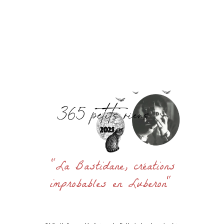
Accueil
La Bastidane
La Boutique
Archives
Découvrir
Contact
Rechercher
:
"La Bastidane, créations
improbables en Luberon"