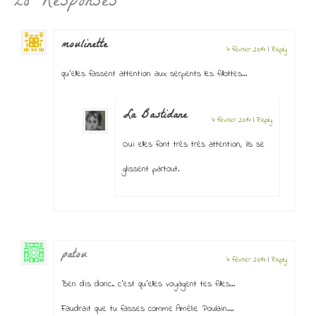
28 Responses
moulinette
4 février 2014
|
Reply
qu’elles fassent attention aux serpents les fillottes…
La Bastidane
4 février 2014
|
Reply
Oui elles font très très attention, ils se
glissent partout.
patou
4 février 2014
|
Reply
Ben dis donc.. c’est qu’elles voyagent tes filles…
Faudrait que tu fasses comme Amélie Poulain….