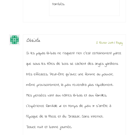
tombés.
Christa
5 février 2014
|
Reply
Si les papas là-bas ne risquent rien c’est certainement parce
que sous les têtes de bois se cachent des anges gardiens
très efficaces. Peut-être qu’avec une femme au pouvoir,
même provisoirement, la paix reviendra plus rapidement.
Mes pensées vont aux nôtres là-bas et aux familles.
L’expérience familiale « en temps de paix » s’arrête à
l’époque de la FINUL et du Drakkar. Sans internet.
Douce nuit et bonne journée.