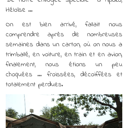
De notre envoyée spéciale à Mpoko,
Découvrir
Héloïse …
Contact
On est bien arrivé, fallait nous
comprendre après de nombreuses
semaines dans un carton, où on nous a
trimballé, en voiture, en train et en avion,
finalement, nous étions un peu
choquées … froissées, décoiffées et
totalement perdues.