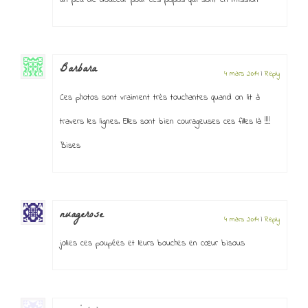
un peu de douceur pour ces papas qui sont en mission
Barbara
4 mars 2014
|
Reply
Ces photos sont vraiment très touchantes quand on lit à
travers les lignes. Elles sont bien courageuses ces filles là !!!!
Bises
nuagerose
4 mars 2014
|
Reply
jolies ces poupées et leurs bouches en cœur bisous