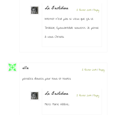
La Bastidane
5 février 2014
|
Reply
Internet n’est pas si vieux que ça. Le
Drakkar, épouvantable souvenir. Je pense
à vous Christa.
ella
5 février 2014
|
Reply
pensées douces pour tous et toutes
La Bastidane
5 février 2014
|
Reply
Merci Marie Hélène.