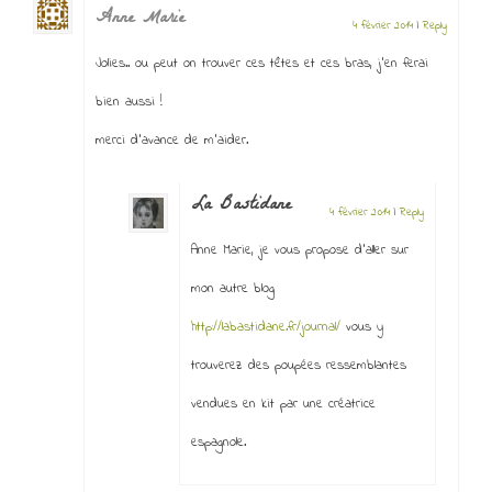
Anne Marie
4 février 2014
|
Reply
Jolies.. ou peut on trouver ces têtes et ces bras, j’en ferai
bien aussi !
merci d’avance de m’aider.
La Bastidane
4 février 2014
|
Reply
Anne Marie, je vous propose d’aller sur
mon autre blog
http://labastidane.fr/journal/
vous y
trouverez des poupées ressemblantes
vendues en kit par une créatrice
espagnole.