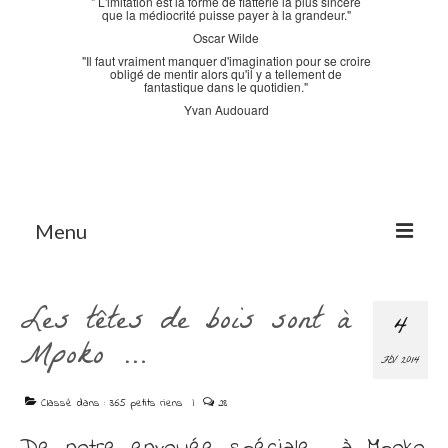
" L'imitation est la forme de flatterie la plus sincère
que la médiocrité puisse payer à la grandeur."
Oscar Wilde
"Il faut vraiment manquer d'imagination pour se croire
obligé de mentir alors qu'il y a tellement de
fantastique dans le quotidien."
Yvan Audouard
Menu
Accueil
Les têtes de bois sont à
4
La Bastidane
Mpoko …
FÉV 2014
La Boutique
Classé dans :
365 petits riens
|
28
Archives