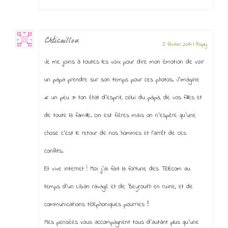
Chticaillou
5 février 2014
|
Reply
Je me joins à toutes les voix pour dire mon émotion de voir
un papa prendre sur son temps pour ces photos. J’imagine
« un peu » ton état d’esprit, celui du papa, de vos filles et
de toute la famille. On est fières mais on n’espère qu’une
chose c’est le retour de nos hommes et l’arrêt de ces
conflits.
Et vive internet ! Moi j’ai fait la fortune des Télécom au
temps d’un Liban ravagé et de Beyrouth en ruine, et de
communications téléphoniques pourries !!
Mes pensées vous accompagnent tous d’autant plus qu’une