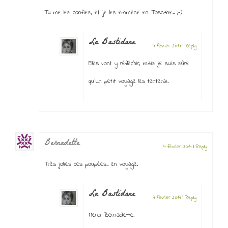
Tu me les confies, et je les emmène en Toscane.. ;-)
La Bastidane
4 février 2014
|
Reply
Elles vont y réfléchir, mais je suis sûre
qu’un petit voyage les tenterai.
Bernadette
4 février 2014
|
Reply
Très jolies ces poupées.. en voyage.
La Bastidane
4 février 2014
|
Reply
Merci Bernadette.