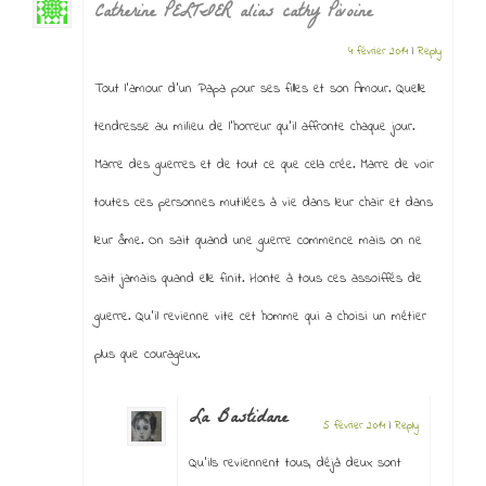
Catherine PELTIER alias cathy Pivoine
4 février 2014
|
Reply
Tout l’amour d’un Papa pour ses filles et son Amour. Quelle
tendresse au milieu de l’horreur qu’il affronte chaque jour.
Marre des guerres et de tout ce que cela crée. Marre de voir
toutes ces personnes mutilées à vie dans leur chair et dans
leur âme. On sait quand une guerre commence mais on ne
sait jamais quand elle finit. Honte à tous ces assoiffés de
guerre. Qu’il revienne vite cet homme qui a choisi un métier
plus que courageux.
La Bastidane
5 février 2014
|
Reply
Qu’ils reviennent tous, déjà deux sont