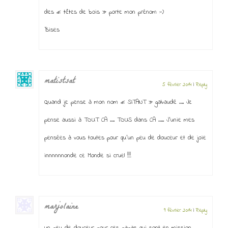
des « têtes de bois » porte mon prénom :-)
Bises
matistsat
5 février 2014
|
Reply
Quand je pense à mon nom « SITANT » galvaudé …. Je
pense aussi à TOUT CA …. TOUS dans CA ….. J’unie mes
pensées à vous toutes pour qu’un peu de douceur et de joie
innnnnnonde ce Monde si cruel !!!!
marjolaine
9 février 2014
|
Reply