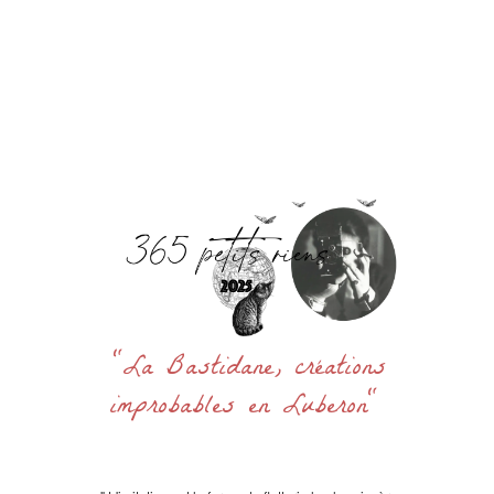
Accueil
La Bastidane
La Boutique
Archives
Découvrir
Contact
Rechercher
:
"La Bastidane, créations
improbables en Luberon"