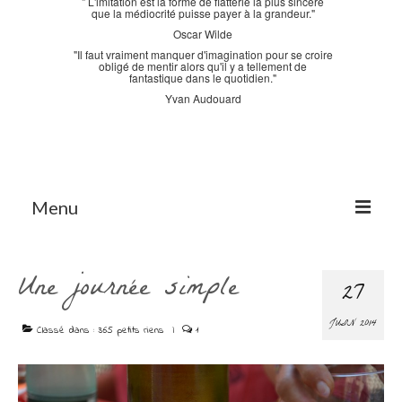
" L'imitation est la forme de flatterie la plus sincère
que la médiocrité puisse payer à la grandeur."
Oscar Wilde
"Il faut vraiment manquer d'imagination pour se croire
obligé de mentir alors qu'il y a tellement de
fantastique dans le quotidien."
Yvan Audouard
Menu
Accueil
Une journée simple
27
La Bastidane
JUIN 2014
La Boutique
Classé dans :
365 petits riens
|
1
Archives