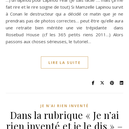
…) un lapinou pour Lapinou Year (je sais facile …. mais ça me
fait rire et le rire soigne de tout) Si Mamzelle Lapinou survit
à Conan le destructeur qui a décidé ce matin que je ne
prendrais pas de photos correctes… peut être qu’elle aura
une retraite bien méritée une vie trépidante dans
Rosebud House (cf les 365 petits riens 2011…) Alors
passons aux choses sérieuses, le tutoriel…
LIRE LA SUITE
JE N'AI RIEN INVENTÉ
Dans la rubrique « Je n’ai
rien inventé et je le dis » –