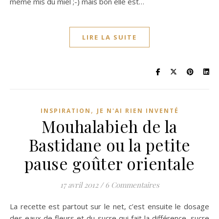
même mis du miel ;-) mais bon elle est…
LIRE LA SUITE
,
INSPIRATION
JE N'AI RIEN INVENTÉ
Mouhalabieh de la
Bastidane ou la petite
pause goûter orientale
17 avril 2012
/
6 Commentaires
La recette est partout sur le net, c’est ensuite le dosage
des eaux de fleurs et du sucre qui fait la différence, sucre