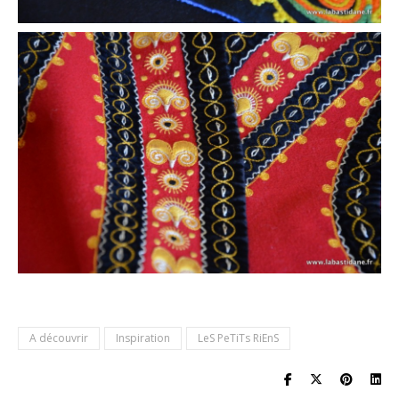
A découvrir
Inspiration
LeS PeTiTs RiEnS