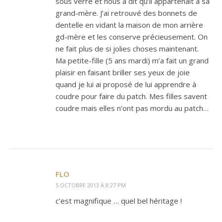
sous verre et nous a dit qu’il appartenait à sa
grand-mère. J’ai retrouvé des bonnets de
dentelle en vidant la maison de mon arrière
gd-mère et les conserve précieusement. On
ne fait plus de si jolies choses maintenant.
Ma petite-fille (5 ans mardi) m’a fait un grand
plaisir en faisant briller ses yeux de joie
quand je lui ai proposé de lui apprendre à
coudre pour faire du patch. Mes filles savent
coudre mais elles n’ont pas mordu au patch…
FLO
5 OCTOBRE 2013 À 8:27 PM
c’est magnifique … quel bel héritage !